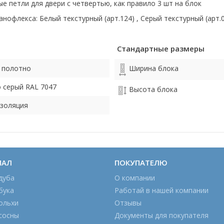
е петли для двери с четвертью, как правило 3 шт на блок
офлекса: Белый текстурный (арт.124) , Серый текстурный (арт.0
Стандартные размеры
 полотно
Ширина блока
 серый RAL 7047
Высота блока
золяция
ИАЛ
ПОКУПАТЕЛЮ
дуба
О компании
бука
Работай в нашей компании
ольхи
Отзывы
сосны
Документы для покупателя