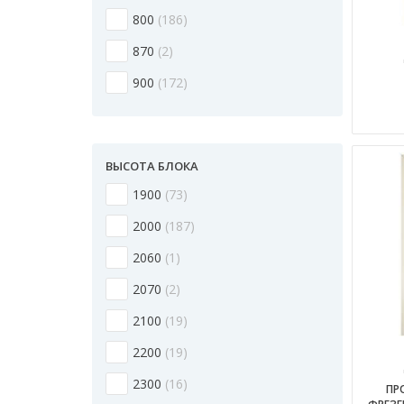
800
186
870
2
900
172
ВЫСОТА БЛОКА
1900
73
2000
187
2060
1
2070
2
2100
19
2200
19
2300
16
ПР