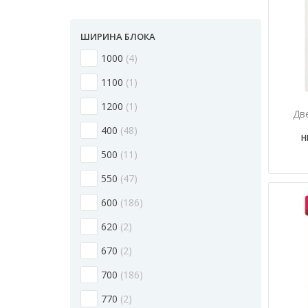
ШИРИНА БЛОКА
1000
4
1100
1
1200
1
Дв
400
48
Н
500
11
550
47
600
186
620
2
670
2
700
186
770
2