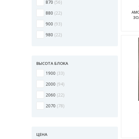
870
56
AMO
880
22
ЗО
900
93
980
22
ВЫСОТА БЛОКА
1900
33
2000
94
2060
22
2070
78
ЦЕНА