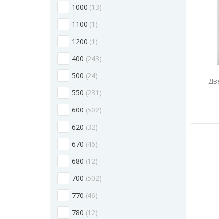
1000
13
1100
1
1200
1
400
243
500
24
Дв
550
231
600
502
620
32
670
46
680
12
700
502
770
46
780
12