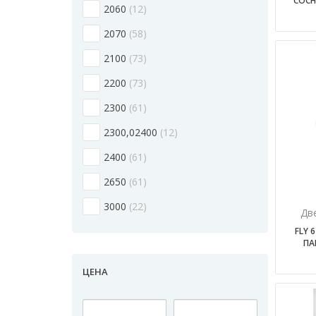
СОСН
2060
12
2070
58
2100
73
2200
73
2300
61
2300,02400
12
2400
61
2650
61
3000
22
Дв
FLY 
ПА
ЦЕНА