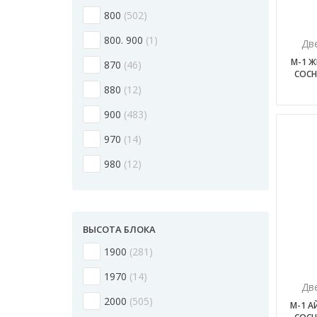
800
502
800. 900
1
Дв
М-1 Ж
870
46
СОСН
880
12
900
483
970
14
980
12
ВЫСОТА БЛОКА
1900
281
1970
14
Дв
2000
505
М-1 А