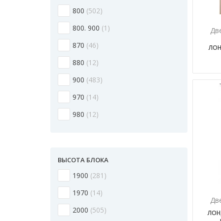
800
502
800. 900
1
Дв
870
46
ЛОН
880
12
900
483
970
14
980
12
ВЫСОТА БЛОКА
1900
281
1970
14
Дв
2000
505
ЛОН