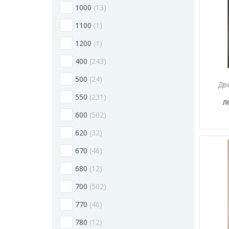
1000
13
1100
1
1200
1
400
243
500
24
Дв
550
231
Л
600
502
620
32
670
46
680
12
700
502
770
46
780
12