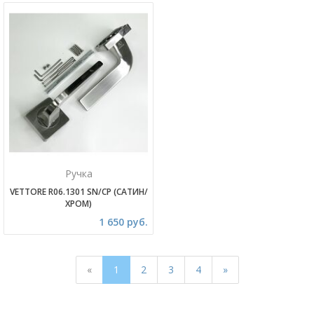
Ручка
VETTORE R06.1301 SN/CP (САТИН/
ХРОМ)
1 650 руб.
«
1
2
3
4
»