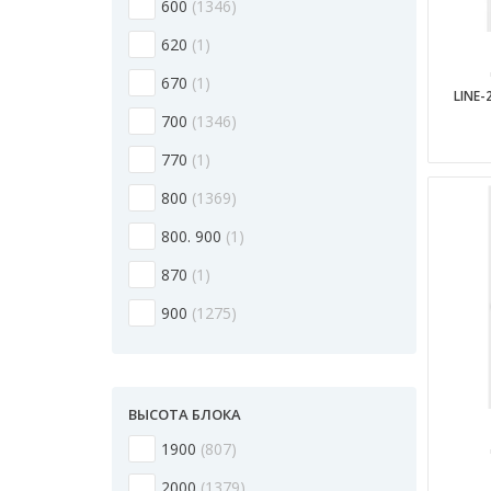
600
1346
620
1
670
1
LINE-
700
1346
770
1
800
1369
800. 900
1
870
1
900
1275
ВЫСОТА БЛОКА
1900
807
2000
1379