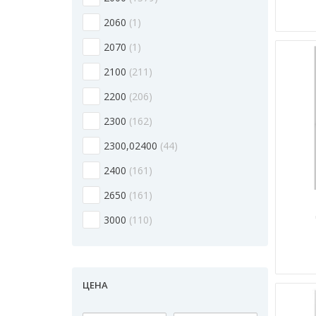
2060
1
2070
1
2100
211
2200
206
2300
162
2300,02400
44
2400
161
2650
161
3000
110
ЦЕНА